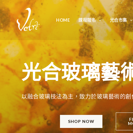
跳
至
HOME
課程報名
光合市集
主
要
內
容
光合玻璃藝
以融合玻璃技法為主，致力於玻璃藝術的創
F
SHOP NOW
M