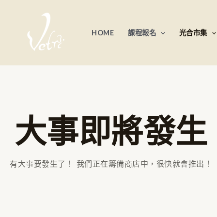
跳
至
HOME
課程報名
光合市集
主
要
內
容
大事即將發生
有大事要發生了！ 我們正在籌備商店中，很快就會推出！