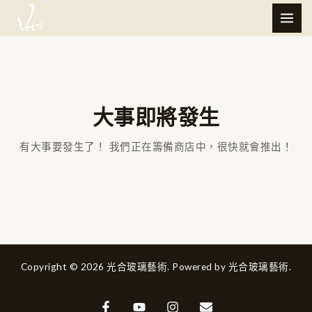
跳
MAI
至
ME
主
要
內
容
大事即將發生
有大事要發生了！ 我們正在籌備商店中，很快就會推出！
Copyright © 2026 光合玻璃藝術. Powered by 光合玻璃藝術.