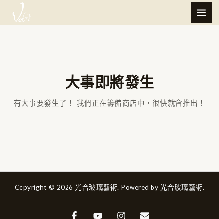
跳
MAI
至
ME
主
要
內
容
大事即將發生
有大事要發生了！ 我們正在籌備商店中，很快就會推出！
Copyright © 2026 光合玻璃藝術. Powered by 光合玻璃藝術.