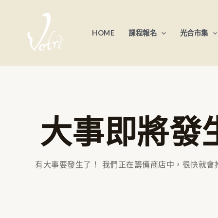
跳
至
HOME
課程報名
光合市集
主
要
內
容
大事即將發
有大事要發生了！ 我們正在籌備商店中，很快就會