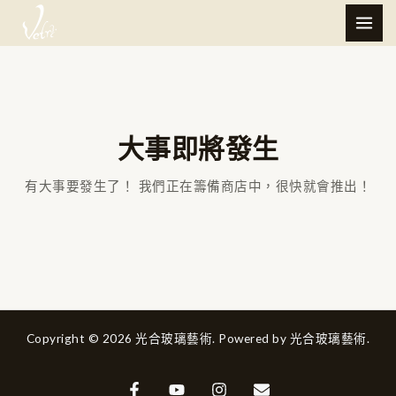
跳
MAI
至
ME
主
要
內
容
大事即將發生
有大事要發生了！ 我們正在籌備商店中，很快就會推出！
Copyright © 2026 光合玻璃藝術. Powered by 光合玻璃藝術.