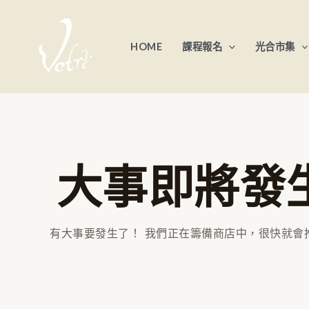
跳
至
HOME
課程報名
光合市集
主
要
內
容
大事即將發
有大事要發生了！ 我們正在籌備商店中，很快就會