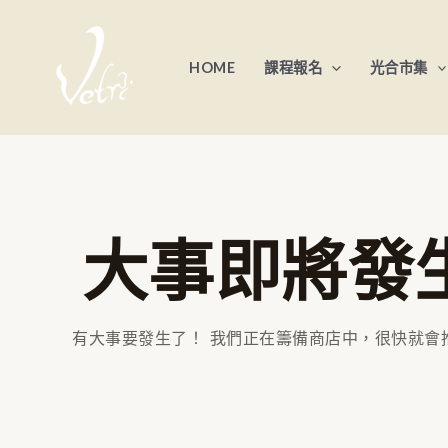
跳
至
HOME
課程報名
光合市集
主
要
內
容
大事即將發
有大事要發生了！ 我們正在籌備商店中，很快就會