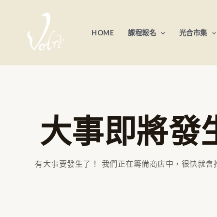
跳
至
HOME
課程報名
光合市集
主
要
內
容
大事即將發
有大事要發生了！ 我們正在籌備商店中，很快就會