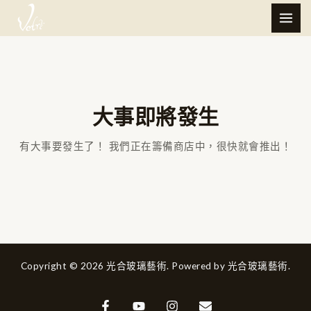
跳
MAI
至
ME
主
要
內
容
大事即將發生
有大事要發生了！ 我們正在籌備商店中，很快就會推出！
Copyright © 2026 光合玻璃藝術. Powered by 光合玻璃藝術.