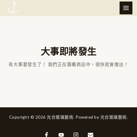
跳
MAI
至
ME
主
要
內
容
大事即將發生
有大事要發生了！ 我們正在籌備商店中，很快就會推出！
Copyright © 2026 光合玻璃藝術. Powered by 光合玻璃藝術.